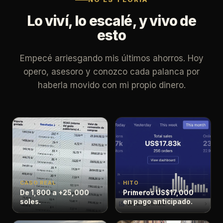
Lo viví, lo escalé, y vivo de
esto
Empecé arriesgando mis últimos ahorros. Hoy
opero, asesoro y conozco cada palanca por
haberla movido con mi propio dinero.
CASO REAL
HITO
De 1,800 a +25,000
Primeros US$17,000
soles.
en pago anticipado.