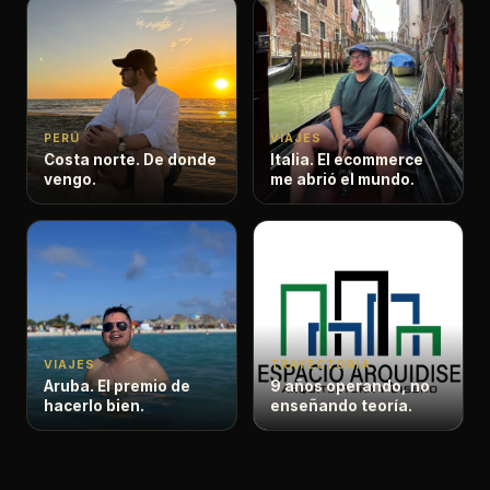
PERÚ
VIAJES
Costa norte. De donde
Italia. El ecommerce
vengo.
me abrió el mundo.
VIAJES
TRAYECTORIA
Aruba. El premio de
9 años operando, no
hacerlo bien.
enseñando teoría.