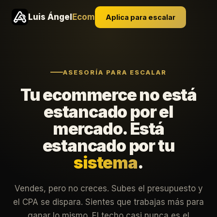
Luis Ángel
Ecom
Aplica para escalar
ASESORÍA PARA ESCALAR
Tu ecommerce no está
estancado por el
mercado. Está
estancado por tu
sistema
.
Vendes, pero no creces. Subes el presupuesto y
el CPA se dispara. Sientes que trabajas más para
ganar lo mismo. El techo casi nunca es el