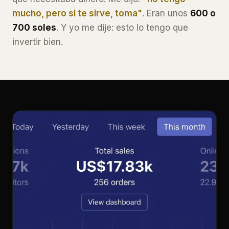
mucho, pero si te sirve, toma"
. Eran unos
600 o
700 soles
. Y yo me dije: esto lo tengo que
invertir bien.