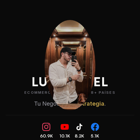
LUIS ÁNGEL
ECOMMERCE STRATEGIST · 8+ PAÍSES
Tu Negocio. Mi
Estrategia
.
60.9K
10.1K
8.2K
5.1K